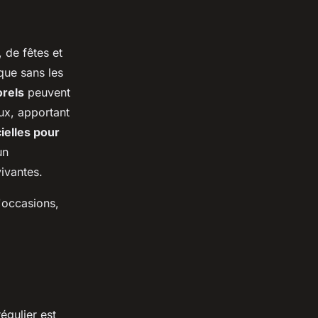
 de fêtes et
ique sans les
orels
peuvent
aux, apportant
cielles pour
un
vivantes.
d'occasions,
égulier est