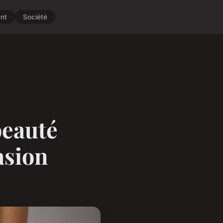
nt
Société
beauté
asion