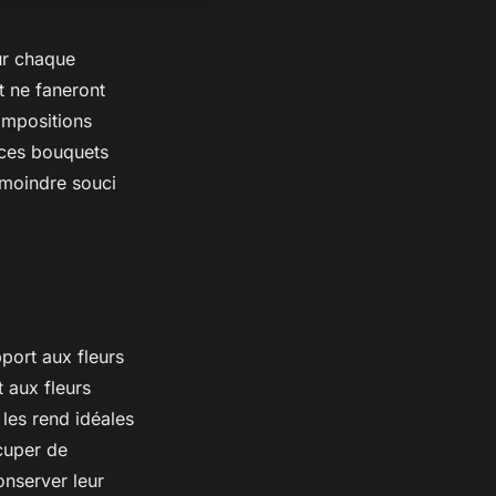
our chaque
t ne faneront
ompositions
 ces bouquets
 moindre souci
port aux fleurs
t aux fleurs
 les rend idéales
cuper de
conserver leur