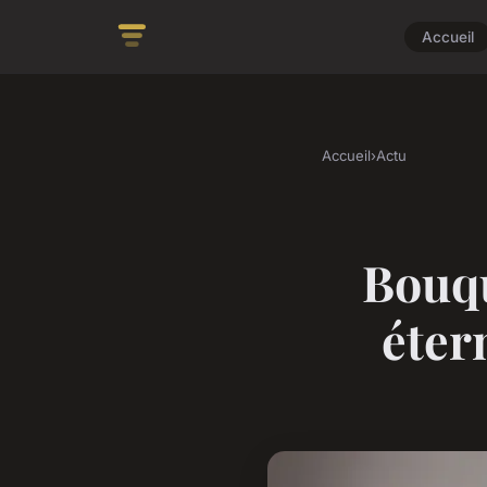
Accueil
Accueil
›
Actu
Bouqu
éter