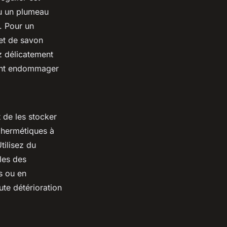
ou un plumeau
s. Pour un
et de savon
z délicatement
aient endommager
nt de les stocker
s hermétiques à
tilisez du
lles des
s ou en
ute détérioration