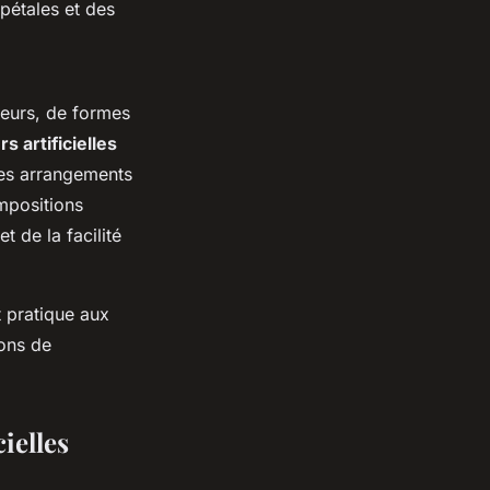
 pétales et des
uleurs, de formes
s artificielles
les arrangements
ompositions
t de la facilité
t pratique aux
ions de
ielles