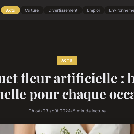
Actu
Culture
Divertissement
Emploi
Environneme
ACTU
et fleur artificielle : 
nelle pour chaque occ
Chloé
•
23 août 2024
•
5 min de lecture