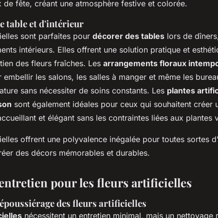
x de fête, créant une atmosphère festive et colorée.
 table et d'intérieur
cielles sont parfaites pour
décorer des tables
lors de dîners,
nts intérieurs. Elles offrent une solution pratique et esthét
etien des fleurs fraîches. Les
arrangements floraux intemp
ur embellir les salons, les salles à manger et même les bure
ature sans nécessiter de soins constants. Les
plantes artifi
son
sont également idéales pour ceux qui souhaitent créer 
cueillant et élégant sans les contraintes liées aux plantes 
icielles offrent une polyvalence inégalée pour toutes sortes 
réer des décors mémorables et durables.
entretien pour les fleurs artificielles
époussiérage des fleurs artificielles
cielles
nécessitent un entretien minimal, mais un nettoyage r