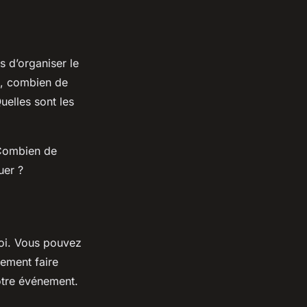
s d’organiser le
e, combien de
uelles sont les
 Combien de
uer ?
noi. Vous pouvez
lement faire
otre événement.