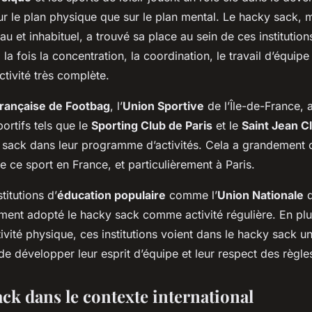
 sur le plan physique que sur le plan mental. Le hacky sack, 
u et inhabituel, a trouvé sa place au sein de ces institutions
a fois la concentration, la coordination, le travail d’équipe e
ctivité très complète.
Française de Footbag
, l’
Union Sportive
de l’Île-de-France, 
portifs tels que le
Sporting Club de Paris
et le
Saint Jean Cl
y sack dans leur programme d’activités. Cela a grandement c
e ce sport en France, et particulièrement à Paris.
titutions d’
éducation populaire
comme l’
Union Nationale
d
ement adopté le hacky sack comme activité régulière. En pl
ivité physique, ces institutions voient dans le hacky sack u
de développer leur esprit d’équipe et leur respect des règle
ck dans le contexte international