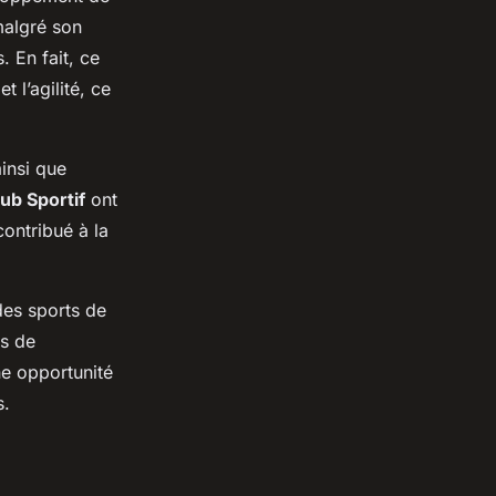
malgré son
. En fait, ce
t l’agilité, ce
ainsi que
ub Sportif
ont
ontribué à la
es sports de
us de
ne opportunité
s.