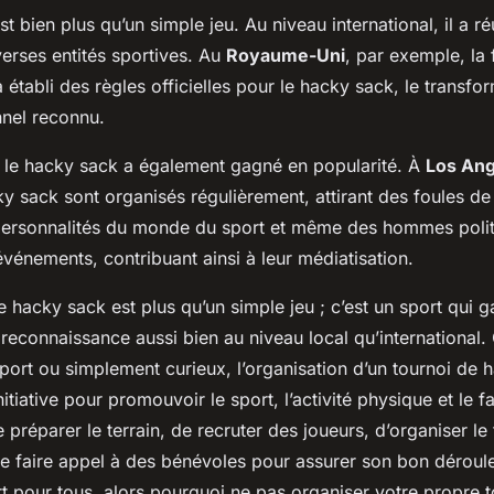
t bien plus qu’un simple jeu. Au niveau international, il a ré
iverses entités sportives. Au
Royaume-Uni
, par exemple, la 
a établi des règles officielles pour le hacky sack, le transfo
nnel reconnu.
, le hacky sack a également gagné en popularité. À
Los Ang
y sack sont organisés régulièrement, attirant des foules de
 personnalités du monde du sport et même des hommes polit
événements, contribuant ainsi à leur médiatisation.
e hacky sack est plus qu’un simple jeu ; c’est un sport qui 
 reconnaissance aussi bien au niveau local qu’international
port ou simplement curieux, l’organisation d’un tournoi de 
itiative pour promouvoir le sport, l’activité physique et le fa
 préparer le terrain, de recruter des joueurs, d’organiser le 
e faire appel à des bénévoles pour assurer son bon déroul
t pour tous, alors pourquoi ne pas organiser votre propre t