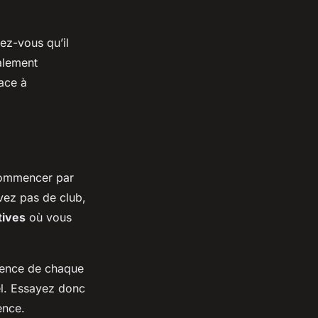
rez-vous qu’il
alement
ace à
 commencer par
vez pas de club,
tives
où vous
tence de chaque
el. Essayez donc
ence.