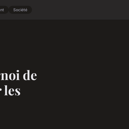
nt
Société
noi de
 les