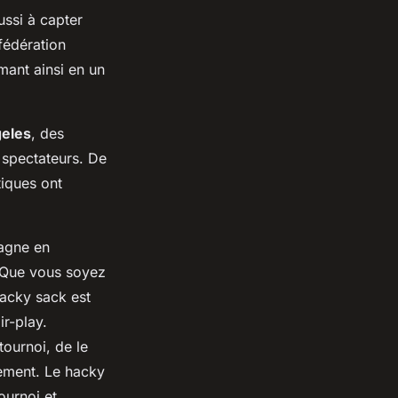
ussi à capter
fédération
rmant ainsi en un
eles
, des
 spectateurs. De
iques ont
gagne en
. Que vous soyez
hacky sack est
ir-play.
tournoi, de le
ement. Le hacky
ournoi et