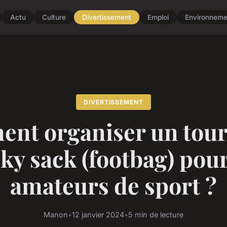
Actu
Culture
Divertissement
Emploi
Environneme
DIVERTISSEMENT
nt organiser un tour
ky sack (footbag) pour
amateurs de sport ?
Manon
•
12 janvier 2024
•
5 min de lecture