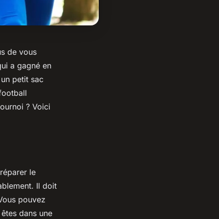
us de vous
qui a gagné en
 un petit sac
football
tournoi ? Voici
réparer le
ablement. Il doit
. Vous pouvez
 êtes dans une