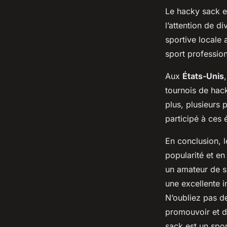
Le hacky sack es
l’attention de d
sportive locale 
sport professio
Aux
États-Unis
tournois de hack
plus, plusieurs
participé à ces 
En conclusion, l
popularité et en
un amateur de s
une excellente in
N’oubliez pas de
promouvoir et d
sack est un spor